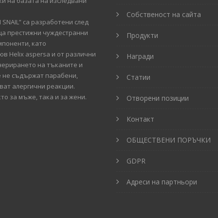
и на базата на изследвани
Собственост на сайта
SNAIL” са разработени след
ица престижни чуждестранни
Продукти
мпоненти, като
в Helix aspersa и от различни
Награди
енерирането на тъканите и
е не съдържат парабени,
Статии
кват алергични реакции.
то за мъже, така и за жени.
Отворени позиции
Контакт
ОБЩЕСТВЕНИ ПОРЪЧКИ
GDPR
Адреси на партньори