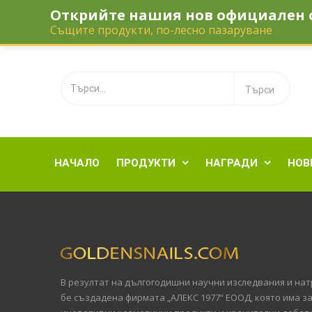
Открийте нашия нов официален 
Телефон:
‎0895 110 112
office@gold
Същите продукти, по-лесно пазаруване
НАЧАЛО
ПРОДУКТИ
НАГРАДИ
НОВ


В резултат на дългогодишни научни изследвания и натр
бе създадена фирмата „АЛЕКС 1977“ ЕООД, която има з