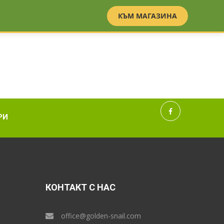
BG
EN
КЪМ МАГАЗИНА
РИ
КОНТАКТ С НАС
office@golden-snail.com