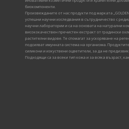
иновативни козметични продукти и хранителни добавк
биокомпоненти.
Произвежданите от нас продукти под марката „GOLDEN 
успешни научни изследвания в сътрудничество с ред
научни лаборатории и са на основата на натурални ко
висококачествен пречистен екстракт от градински охлю
растителни видове. Те спомагат за ускоряване на рег
подсилват имунната система на организма. Продуктит
силикони и изкуствени оцветители, за да не предизви
Подходящи са за всеки тип кожа и за всяка възраст, как