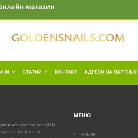
онлайн магазин
en-snail.com
ИНИ
СТАТИИ
КОНТАКТ
АДРЕСИ НА ПАРТНЬО


МЕНЮ
упани резултати през 2011 г.
а цел създаването на
Начало