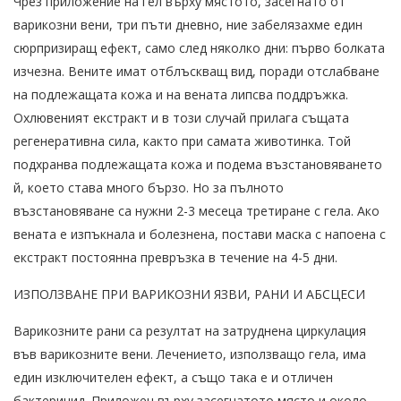
Чрез приложение на гел върху мястото, засегнато от
варикозни вени, три пъти дневно, ние забелязахме един
сюрпризиращ ефект, само след няколко дни: първо болката
изчезна. Вените имат отблъскващ вид, поради отслабване
на подлежащата кожа и на вената липсва поддръжка.
Охлювеният екстракт и в този случай прилага същата
регенеративна сила, както при самата животинка. Той
подхранва подлежащата кожа и подема възстановяването
й, което става много бързо. Но за пълното
възстановяване са нужни 2-3 месеца третиране с гела. Ако
вената е изпъкнала и болезнена, постави маска с напоена с
екстракт постоянна превръзка в течение на 4-5 дни.
ИЗПОЛЗВАНЕ ПРИ ВАРИКОЗНИ ЯЗВИ, РАНИ И АБСЦЕСИ
Варикозните рани са резултат на затруднена циркулация
във варикозните вени. Лечението, използващо гела, има
един изключителен ефект, а също така е и отличен
бактерицид. Приложен върху засегнатото място и около