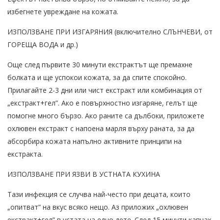
избегнете увреждане на кожата.
ИЗПОЛЗВАНЕ ПРИ ИЗГАРЯНИЯ (включително СЛЪНЧЕВИ, от
ГОРЕЩА ВОДА и др.)
Още след първите 30 минути екстрактът ще премахне
болката и ще успокои кожата, за да спите спокойно.
Прилагайте 2-3 дни или чист екстракт или комбинация от
„екстракт+гел”. Ако е повърхностно изгаряне, гелът ще
помогне много бързо. Ако раните са дълбоки, приложете
охлювен екстракт с напоена марля върху раната, за да
абсорбира кожата напълно активните принципи на
екстракта.
ИЗПОЛЗВАНЕ ПРИ ЯЗВИ В УСТНАТА КУХИНА
Тази инфекция се случва най-често при децата, които
„опитват” на вкус всяко нещо. Аз приложих „охлювен
екстракт+гел” в устата на едно дете. След 15 минути капнах