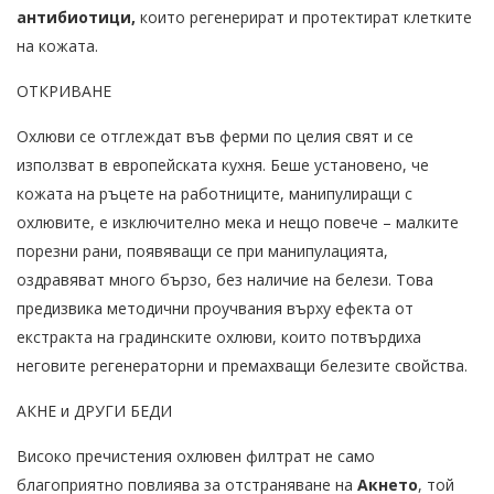
антибиотици,
които регенерират и протектират клетките
на кожата.
ОТКРИВАНЕ
Охлюви се отглеждат във ферми по целия свят и се
използват в европейската кухня. Беше установено, че
кожата на ръцете на работниците, манипулиращи с
охлювите, е изключително мека и нещо повече – малките
порезни рани, появяващи се при манипулацията,
оздравяват много бързо, без наличие на белези. Това
предизвика методични проучвания върху ефекта от
екстракта на градинските охлюви, които потвърдиха
неговите регенераторни и премахващи белезите свойства.
АКНЕ и ДРУГИ БЕДИ
Високо пречистения охлювен филтрат не само
благоприятно повлиява за отстраняване на
Акнето
, той