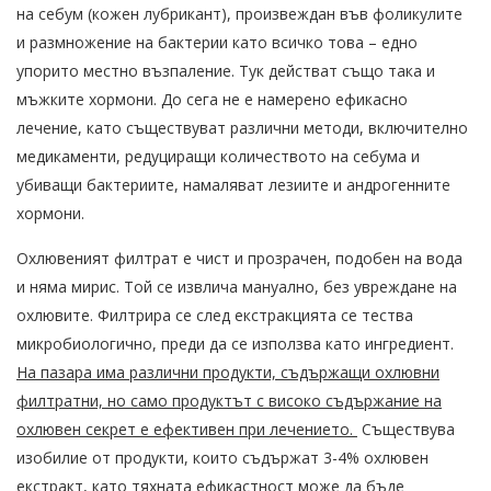
на себум (кожен лубрикант), произвеждан във фоликулите
и размножение на бактерии като всичко това – едно
упорито местно възпаление. Тук действат също така и
мъжките хормони. До сега не е намерено ефикасно
лечение, като съществуват различни методи, включително
медикаменти, редуциращи количеството на себума и
убиващи бактериите, намаляват лезиите и андрогенните
хормони.
Охлювеният филтрат е чист и прозрачен, подобен на вода
и няма мирис. Той се извлича мануално, без увреждане на
охлювите. Филтрира се след екстракцията се тества
микробиологично, преди да се използва като ингредиент.
На пазара има различни продукти, съдържащи охлювни
филтратни, но само продуктът с високо съдържание на
охлювен секрет е ефективен при лечението.
Съществува
изобилие от продукти, които съдържат 3-4% охлювен
екстракт, като тяхната ефикастност може да бъде