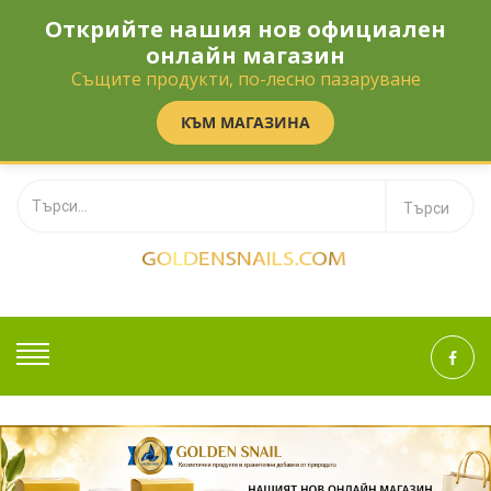
Открийте нашия нов официален
Телефон:
‎0895 110 112
онлайн магазин
office@golden-snail.com
Същите продукти, по-лесно пазаруване
BG
EN
КЪМ МАГАЗИНА