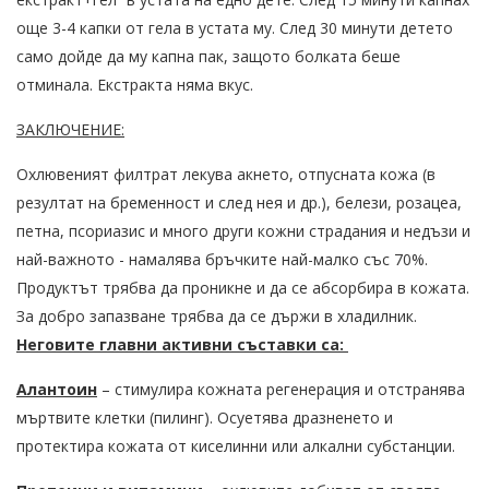
още 3-4 капки от гела в устата му. След 30 минути детето
само дойде да му капна пак, защото болката беше
отминала. Екстракта няма вкус.
ЗАКЛЮЧЕНИЕ:
Охлювеният филтрат лекува акнето, отпусната кожа (в
резултат на бременност и след нея и др.), белези, розацеа,
петна, псориазис и много други кожни страдания и недъзи и
най-важното - намалява бръчките най-малко със 70%.
Продуктът трябва да проникне и да се абсорбира в кожата.
За добро запазване трябва да се държи в хладилник.
Неговите главни активни съставки са:
Алантоин
– стимулира кожната регенерация и отстранява
мъртвите клетки (пилинг). Осуетява дразненето и
протектира кожата от киселинни или алкални субстанции.