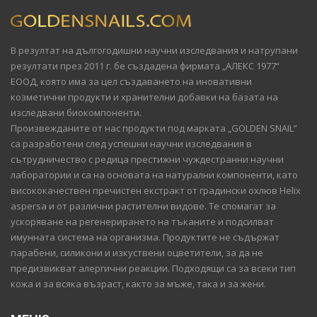
В резултат на дългогодишни научни изследвания и натрупани
резултати през 2011 г. бе създадена фирмата „АЛЕКС 1977“
ЕООД, която има за цел създаването на иновативни
козметични продукти и хранителни добавки на базата на
изследвани биокомпоненти.
Произвежданите от нас продукти под марката „GOLDEN SNAIL”
са разработени след успешни научни изследвания в
сътрудничество с редица престижни чуждестранни научни
лаборатории и са на основата на натурални компоненти, като
висококачествен пречистен екстракт от градински охлюв Helix
aspersa и от различни растителни видове. Те спомагат за
ускоряване на регенерирането на тъканите и подсилват
имунната система на организма. Продуктите не съдържат
парабени, силикони и изкуствени оцветители, за да не
предизвикват алергични реакции. Подходящи са за всеки тип
кожа и за всяка възраст, както за мъже, така и за жени.