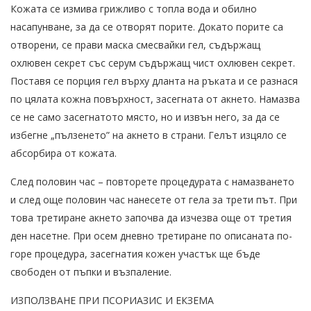
Кожата се измива грижливо с топла вода и обилно
насапунване, за да се отворят порите. Докато порите са
отворени, се прави маска смесвайки гел, съдържащ
охлювен секрет със серум съдържащ чист охлювен секрет.
Поставя се порция гел върху дланта на ръката и се разнася
по цялата кожна повърхност, засегната от акнето. Намазва
се не само засегнатото място, но и извън него, за да се
избегне „пълзенето” на акнето в страни. Гелът изцяло се
абсорбира от кожата.
След половин час – повторете процедурата с намазването
и след още половин час нанесете от гела за трети път. При
това третиране акнето започва да изчезва още от третия
ден насетне. При осем дневно третиране по описаната по-
горе процедура, засегнатия кожен участък ще бъде
свободен от пъпки и възпаление.
ИЗПОЛЗВАНЕ ПРИ ПСОРИАЗИС И ЕКЗЕМА