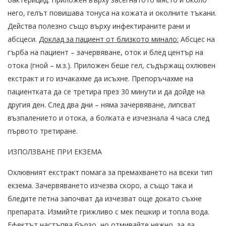
него, гелът повишава тонуса на кожата и околните тъкани.
Действа полезно също върху инфектираните рани и
абсцеси.
Доклад за пациент от близкото минало:
Абсцес на
гърба на пациент – зачервяване, оток и блед център на
отока (гной – м.з.). Приложен беше гел, съдържащ охлювен
екстракт и го изчакахме да исъхне. Препоръчахме на
пациентката да се третира през 30 минути и да дойде на
другия ден. След два дни – няма зачервяване, липсват
възпалението и отока, а болката е изчезнала 4 часа след
първото третиране.
ИЗПОЛЗВАНЕ ПРИ ЕКЗЕМА
Охлювният екстракт помага за премахването на всеки тип
екзема. Зачервяването изчезва скоро, а също така и
бледите петна започват да изчезват още докато съхне
препарата. Измийте грижливо с мек пешкир и топла вода.
Ефектът настъпва бързо, но отмивайте нежно, за да