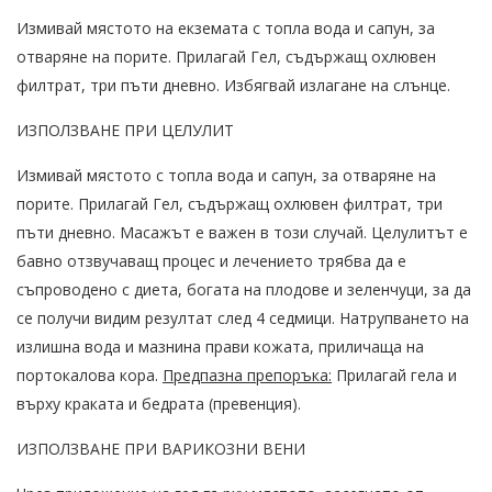
Измивай мястото на екземата с топла вода и сапун, за
отваряне на порите. Прилагай Гел, съдържащ охлювен
филтрат, три пъти дневно. Избягвай излагане на слънце.
ИЗПОЛЗВАНЕ ПРИ ЦЕЛУЛИТ
Измивай мястото с топла вода и сапун, за отваряне на
порите. Прилагай Гел, съдържащ охлювен филтрат, три
пъти дневно. Масажът е важен в този случай. Целулитът е
бавно отзвучаващ процес и лечението трябва да е
съпроводено с диета, богата на плодове и зеленчуци, за да
се получи видим резултат след 4 седмици. Натрупването на
излишна вода и мазнина прави кожата, приличаща на
портокалова кора.
Предпазна препоръка:
Прилагай гела и
върху краката и бедрата (превенция).
ИЗПОЛЗВАНЕ ПРИ ВАРИКОЗНИ ВЕНИ