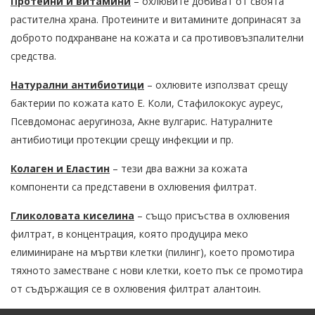
Протеини и витамини
– охлювите добиват от своята
растителна храна. Протеините и витамините допринасят за
доброто подхранване на кожата и са противовъзпалителни
средства.
Натурални антибиотици
– охлювите използват срещу
бактерии по кожата като Е. Коли, Стафилококус ауреус,
Псевдомонас аеругиноза, Акне вулгарис. Натуралните
антибиотици протекции срещу инфекции и пр.
Колаген и Еластин
– тези два важни за кожата
компоненти са представени в охлювения филтрат.
Гликоловата киселина
– също присъства в охлювения
филтрат, в концентрация, която продуцира меко
елиминиране на мъртви клетки (пилинг), което промотира
тяхното заместване с нови клетки, което пък се промотира
от съдържащия се в охлювения филтрат алантоин.