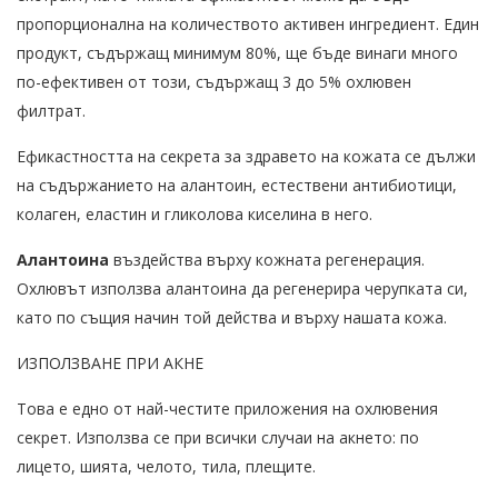
пропорционална на количеството активен ингредиент. Един
продукт, съдържащ минимум 80%, ще бъде винаги много
по-ефективен от този, съдържащ 3 до 5% охлювен
филтрат.
Ефикастността на секрета за здравето на кожата се дължи
на съдържанието на алантоин, естествени антибиотици,
колаген, еластин и гликолова киселина в него.
Алантоина
въздейства върху кожната регенерация.
Охлювът използва алантоина да регенерира черупката си,
като по същия начин той действа и върху нашата кожа.
ИЗПОЛЗВАНЕ ПРИ АКНЕ
Това е едно от най-честите приложения на охлювения
секрет. Използва се при всички случаи на акнето: по
лицето, шията, челото, тила, плещите.