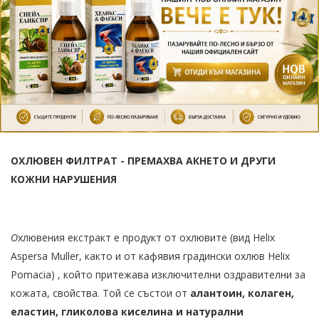
ОХЛЮВЕН ФИЛТРАТ - ПРЕМАХВА АКНЕТО И ДРУГИ
КОЖНИ НАРУШЕНИЯ
О
хлювения екстракт е продукт от охлювите (вид Helix
Aspersa Muller, както и от кафявия градински охлюв Helix
Pomacia) , който притежава изключителни оздравителни за
кожата, свойства. Той се състои от
алантоин, колаген,
еластин, гликолова киселина и натурални