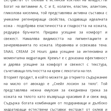
Богат на витамини A, C и E, колаген, еластин, алантоин,
гликолова киселина, той представлява активна съставка с
уникални регенериращи свойства, създаваща идеалната
кожа - подобрява еластичността и гладкостта на кожата,
редуцира бръчките. Придава усещане за комфорт и
свежест. Намалява видимостта на пигментациите и
зачервяванията по кожата. Изравнява и освежава тена.
SNAIL CREAM 24 Hours дава усещане за интензивна и
моментална хидратация. Кремът е с доказана ефективност
и дарява усещане за комфорт и свежест с текстура,
съчетаваща плътността на крем с лекотата на гел.
Вторият продукт, в който можете да открието съдържание
на масло от авокадо е „Снейл лосион за тяло“. Той
представлява нежна емулсия за ежедневна грижа за
кожата на тялото като възвръща красивия й и свеж вид.
Съдържа богата комбинация от подхранващи и дълбоко
хидратиращи естествени съставки: екстракт от охлюв и