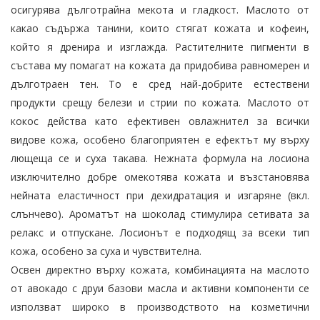
осигурява дълготрайна мекота и гладкост. Маслото от
какао съдържа танини, които стягат кожата и кофеин,
който я дренира и изглажда. Растителните пигменти в
състава му помагат на кожата да придобива равномерен и
дълготраен тен. То е сред най-добрите естествени
продукти срещу белези и стрии по кожата. Маслото от
кокос действа като ефективен овлажнител за всички
видове кожа, особено благоприятен е ефектът му върху
лющеща се и суха такава. Нежната формула на лосиона
изключително добре омекотява кожата и възстановява
нейната еластичност при дехидратация и изгаряне (вкл.
слънчево). Ароматът на шоколад стимулира сетивата за
релакс и отпускане. Лосионът е подходящ за всеки тип
кожа, особено за суха и чувствителна.
Освен директно върху кожата, комбинацията на маслото
от авокадо с друи базови масла и активни компоненти се
използват широко в производството на козметични