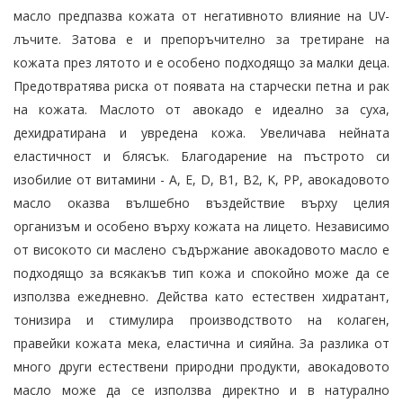
масло предпазва кожата от негативното влияние на UV-
лъчите. Затова е и препоръчително за третиране на
кожата през лятото и е особено подходящо за малки деца.
Предотвратява риска от появата на старчески петна и рак
на кожата. Маслото от авокадо е идеално за суха,
дехидратирана и увредена кожа. Увеличава нейната
еластичност и блясък. Благодарение на пъстрото си
изобилие от витамини - A, E, D, B1, B2, K, PP, авокадовото
масло оказва вълшебно въздействие върху целия
организъм и особено върху кожата на лицето. Независимо
от високото си маслено съдържание авокадовото масло е
подходящо за всякакъв тип кожа и спокойно може да се
използва ежедневно. Действа като естествен хидратант,
тонизира и стимулира производството на колаген,
правейки кожата мека, еластична и сияйна. За разлика от
много други естествени природни продукти, авокадовото
масло може да се използва директно и в натурално