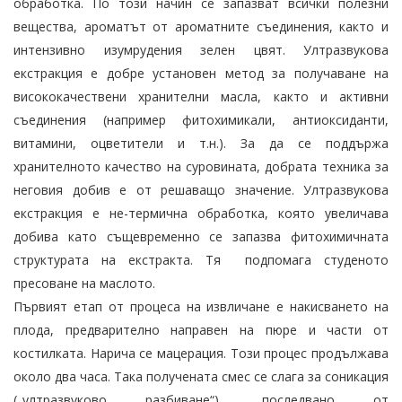
обработка. По този начин се запазват всички полезни
вещества, ароматът от ароматните съединения, както и
интензивно изумрудения зелен цвят. Ултразвукова
екстракция е добре установен метод за получаване на
висококачествени хранителни масла, както и активни
съединения (например фитохимикали, антиоксиданти,
витамини, оцветители и т.н.). За да се поддържа
хранителното качество на суровината, добрата техника за
неговия добив е от решаващо значение. Ултразвукова
екстракция е не-термична обработка, която увеличава
добива като същевременно се запазва фитохимичната
структурата на екстракта. Тя подпомага студеното
пресоване на маслото.
Първият етап от процеса на извличане е накисването на
плода, предварително направен на пюре и части от
костилката. Нарича се мацерация. Този процес продължава
около два часа. Така получената смес се слага за соникация
(„ултразвуково разбиване“), последвано от