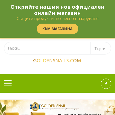
Открийте нашия нов официален
Телефон:
‎0895 110 112
онлайн магазин
office@golden-snail.com
Същите продукти, по-лесно пазаруване
BG
EN
КЪМ МАГАЗИНА