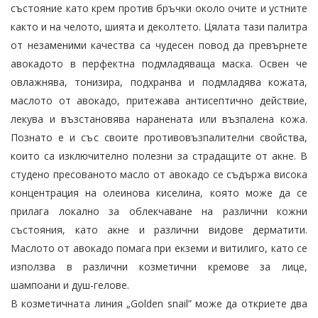
състояние като крем против бръчки около очите и устните
както и на челото, шията и деколтето. Цялата тази палитра
от незаменими качества са чудесен повод да превърнете
авокадото в перфектна подмладяваща маска. Освен че
овлажнява, тонизира, подхранва и подмладява кожата,
маслото от авокадо, притежава антисептично действие,
лекува и възстановява наранената или възпалена кожа.
Познато е и със своите противовъзпалителни свойства,
които са изключително полезни за страдащите от акне. В
студено пресованото масло от авокадо се съдържа висока
концентрация на олеинова киселина, която може да се
прилага локално за облекчаване на различни кожни
състояния, като акне и различни видове дерматити.
Маслото от авокадо помага при екземи и витилиго, като се
използва в различни козметични кремове за лице,
шампоани и душ-гелове.
В козметичната линия „Golden snail” може да откриете два