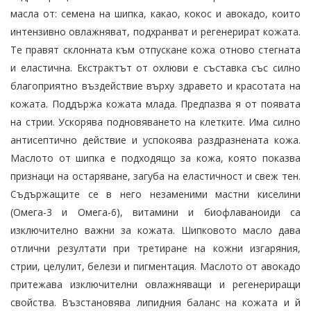
масла от: семена на шипка, какао, кокос и авокадо, които
интензивно овлажняват, подхранват и регенерират кожата.
Те правят склонната към отпускане кожа отново стегната
и еластична. Екстрактът от охлюви е съставка със силно
благоприятно въздействие върху здравето и красотата на
кожата. Поддържа кожата млада. Предпазва я от появата
на стрии. Ускорява подновяването на клетките. Има силно
антисептично действие и успокоява раздразнената кожа.
Маслото от шипка е подходящо за кожа, която показва
признаци на остаряване, загуба на еластичност и свеж тен.
Съдържащите се в него незаменими мастни киселини
(Омега-3 и Омега-6), витамини и биофлаваноиди са
изключително важни за кожата. Шипковото масло дава
отлични резултати при третиране на кожни изгаряния,
стрии, целулит, белези и пигментация. Маслото от авокадо
притежава изключителни овлажняващи и регенериращи
свойства. Възстановява липидния баланс на кожата и й