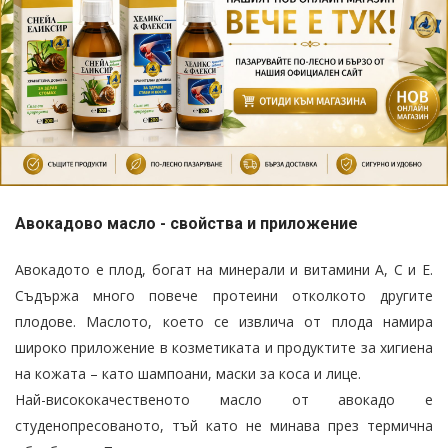
Авокадово масло - свойства и приложение
Авокадото е плод, богат на минерали и витамини А, С и Е.
Съдържа много повече протеини отколкото другите
плодове. Маслото, което се извлича от плода намира
широко приложение в козметиката и продуктите за хигиена
на кожата – като шампоани, маски за коса и лице.
Най-висококачественото масло от авокадо е
студенопресованото, тъй като не минава през термична