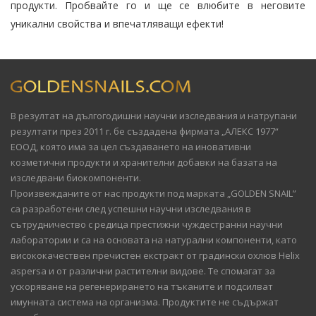
продукти. Пробвайте го и ще се влюбите в неговите
уникални свойства и впечатляващи ефекти!
В резултат на дългогодишни научни изследвания и натрупани
резултати през 2011 г. бе създадена фирмата „АЛЕКС 1977“
ЕООД, която има за цел създаването на иновативни
козметични продукти и хранителни добавки на базата на
изследвани биокомпоненти.
Произвежданите от нас продукти под марката „GOLDEN SNAIL”
са разработени след успешни научни изследвания в
сътрудничество с редица престижни чуждестранни научни
лаборатории и са на основата на натурални компоненти, като
висококачествен пречистен екстракт от градински охлюв Helix
aspersa и от различни растителни видове. Те спомагат за
ускоряване на регенерирането на тъканите и подсилват
имунната система на организма. Продуктите не съдържат