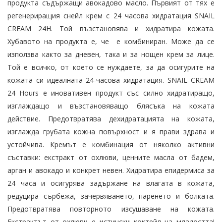
продукта съдържащи авокадово масло. Първият от тях е
регенериращия снейл крем с 24 часова хидратация SNAIL
CREAM 24H. Той възстановява и хидратира кожата.
Хубавото на продукта е, че е комбиниран. Може да се
използва както за дневен, така и за нощен крем за лице.
Той е всичко, от което се нуждаете, за да осигурите на
кожата си идеалната 24-часова хидратация. SNAIL CREAM
24 Hours е иновативен продукт със силно хидратиращо,
изглаждащо и възстановяващо блясъка на кожата
действие. Предотвратява дехидратацията на кожата,
изглажда грубата кожна повърхност и я прави здрава и
устойчива. Кремът е комбинация от няколко активни
съставки: екстракт от охлюви, ценните масла от бадем,
арган и авокадо и конкрет невен. Хидратира епидермиса за
24 часа и осигурява задържане на влагата в кожата,
редуцира сърбежа, зачервяването, паренето и болката.
Предотвратява повторното изсушаване на кожата.
Екстрактът от охлюви е истински коктейл на младостта!