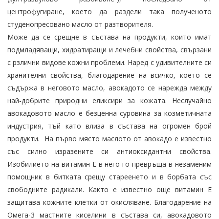
центрофугиране, което да раздели така полученото
студенопресовано масло от разтворителя.
Може да се срещне в състава на продукти, които имат
подмладяващи, хидратиращи и лечебни свойства, свързани
с рзлични видове кожни проблеми. Наред с удивителните си
хранителни свойства, благодарение на всичко, което се
съдържа в неговото масло, авокадото се нарежда между
най-добрите природни еликсири за кожата. Неслучайно
авокадовото масло е безценна суровина за козметичната
индустрия, тъй като влиза в състава на огромен брой
продукти. На първо място маслото от авокадо е известно
със силно изразените си антиоксидантни свойства.
Изобилието на витамин Е в него го превръща в незаменим
помощник в битката срещу стареенето и в борбата със
свободните радикали. Както е известно още витамин Е
защитава кожните клетки от окисляване. Благодарение на
Омега-3 мастните киселини в състава си, авокадовото