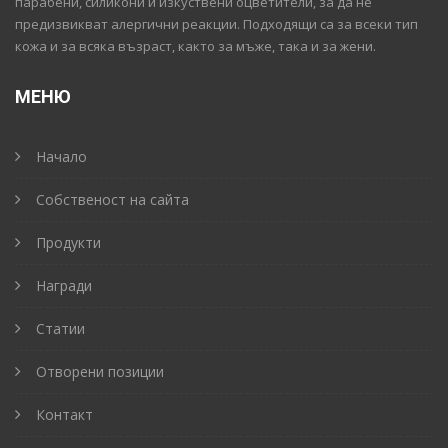
парабени, силикони и изкуствени оцветители, за да не
предизвикват алергични реакции. Подходящи са за всеки тип
кожа и за всяка възраст, както за мъже, така и за жени.
МЕНЮ
Начало
Собственост на сайта
Продукти
Награди
Статии
Отворени позиции
Контакт